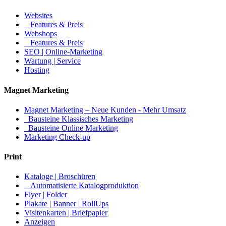
Websites
Features & Preis
Webshops
Features & Preis
SEO | Online-Marketing
Wartung | Service
Hosting
Magnet Marketing
Magnet Marketing – Neue Kunden - Mehr Umsatz
Bausteine Klassisches Marketing
Bausteine Online Marketing
Marketing Check-up
Print
Kataloge | Broschüren
Automatisierte Katalogproduktion
Flyer | Folder
Plakate | Banner | RollUps
Visitenkarten | Briefpapier
Anzeigen