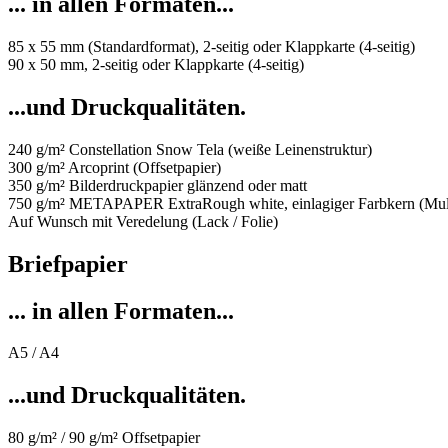
... in allen Formaten...
85 x 55 mm (Standardformat), 2-seitig oder Klappkarte (4-seitig)
90 x 50 mm, 2-seitig oder Klappkarte (4-seitig)
...und Druckqualitäten.
240 g/m² Constellation Snow Tela (weiße Leinenstruktur)
300 g/m² Arcoprint (Offsetpapier)
350 g/m² Bilderdruckpapier glänzend oder matt
750 g/m² METAPAPER ExtraRough white, einlagiger Farbkern (Mult
Auf Wunsch mit Veredelung (Lack / Folie)
Briefpapier
... in allen Formaten...
A5 / A4
...und Druckqualitäten.
80 g/m² / 90 g/m² Offsetpapier