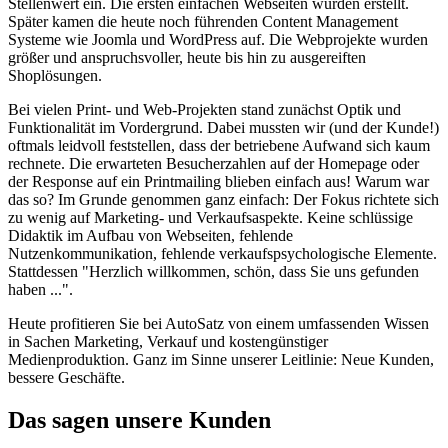
Stellenwert ein. Die ersten einfachen Webseiten wurden erstellt.
Später kamen die heute noch führenden Content Management
Systeme wie Joomla und WordPress auf. Die Webprojekte wurden
größer und anspruchsvoller, heute bis hin zu ausgereiften
Shoplösungen.
Bei vielen Print- und Web-Projekten stand zunächst Optik und
Funktionalität im Vordergrund. Dabei mussten wir (und der Kunde!)
oftmals leidvoll feststellen, dass der betriebene Aufwand sich kaum
rechnete. Die erwarteten Besucherzahlen auf der Homepage oder
der Response auf ein Printmailing blieben einfach aus! Warum war
das so? Im Grunde genommen ganz einfach: Der Fokus richtete sich
zu wenig auf Marketing- und Verkaufsaspekte. Keine schlüssige
Didaktik im Aufbau von Webseiten, fehlende
Nutzenkommunikation, fehlende verkaufspsychologische Elemente.
Stattdessen "Herzlich willkommen, schön, dass Sie uns gefunden
haben ...".
Heute profitieren Sie bei AutoSatz von einem umfassenden Wissen
in Sachen Marketing, Verkauf und kostengünstiger
Medienproduktion. Ganz im Sinne unserer Leitlinie: Neue Kunden,
bessere Geschäfte.
Das sagen unsere Kunden