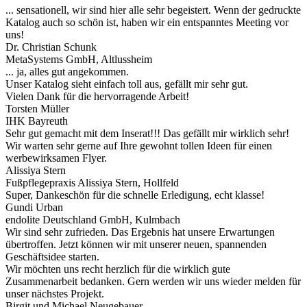
... sensationell, wir sind hier alle sehr begeistert. Wenn der gedruckte
Katalog auch so schön ist, haben wir ein entspanntes Meeting vor
uns!
Dr. Christian Schunk
MetaSystems GmbH, Altlussheim
... ja, alles gut angekommen.
Unser Katalog sieht einfach toll aus, gefällt mir sehr gut.
Vielen Dank für die hervorragende Arbeit!
Torsten Müller
IHK Bayreuth
Sehr gut gemacht mit dem Inserat!!! Das gefällt mir wirklich sehr!
Wir warten sehr gerne auf Ihre gewohnt tollen Ideen für einen
werbewirksamen Flyer.
Alissiya Stern
Fußpflegepraxis Alissiya Stern, Hollfeld
Super, Dankeschön für die schnelle Erledigung, echt klasse!
Gundi Urban
endolite Deutschland GmbH, Kulmbach
Wir sind sehr zufrieden. Das Ergebnis hat unsere Erwartungen
übertroffen. Jetzt können wir mit unserer neuen, spannenden
Geschäftsidee starten.
Wir möchten uns recht herzlich für die wirklich gute
Zusammenarbeit bedanken. Gern werden wir uns wieder melden für
unser nächstes Projekt.
Birgit und Michael Neugebauer