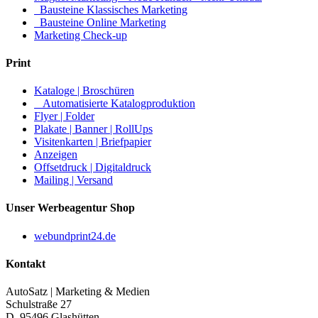
Bausteine Klassisches Marketing
Bausteine Online Marketing
Marketing Check-up
Print
Kataloge | Broschüren
Automatisierte Katalogproduktion
Flyer | Folder
Plakate | Banner | RollUps
Visitenkarten | Briefpapier
Anzeigen
Offsetdruck | Digitaldruck
Mailing | Versand
Unser Werbeagentur Shop
webundprint24.de
Kontakt
AutoSatz | Marketing & Medien
Schulstraße 27
D–95496 Glashütten