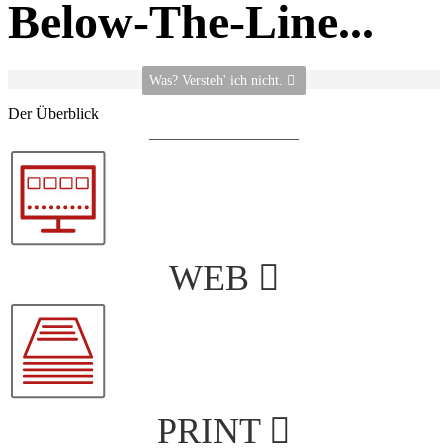
Below-The-Line...
Was? Versteh' ich nicht.
Der Überblick
WEB
PRINT